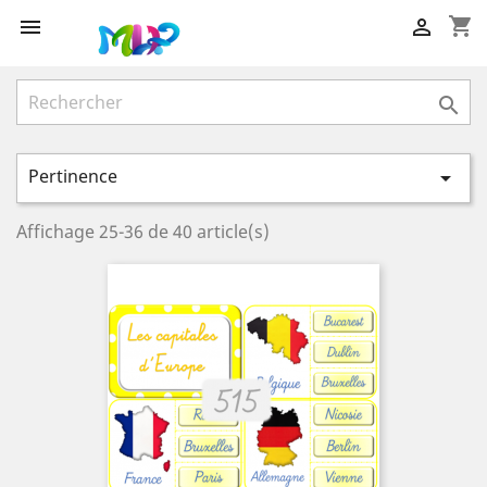
shopping_cart



Pertinence

Affichage 25-36 de 40 article(s)