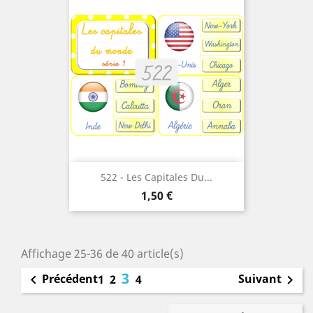
522 - Les Capitales Du...
Prix
1,50 €
Affichage 25-36 de 40 article(s)
3
Précédent
Suivant

1
2
4
