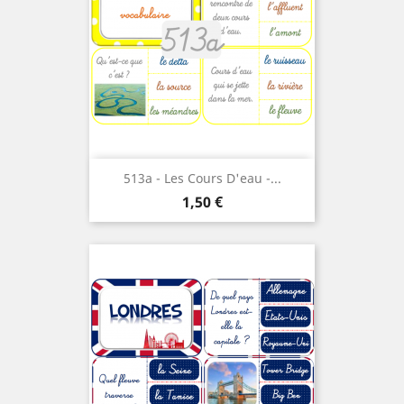
513a - Les Cours D'eau -...
Prix
1,50 €