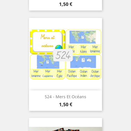
Prix
1,50 €
524 - Mers Et Océans
Prix
1,50 €