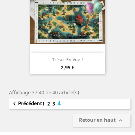
Trésor En Vue !
Prix
2,95 €
Affichage 37-40 de 40 article(s)
4
Précédent

1
2
3
Retour en haut
