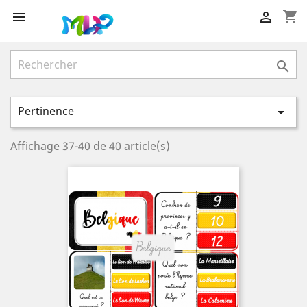
shopping_cart



Pertinence

Affichage 37-40 de 40 article(s)