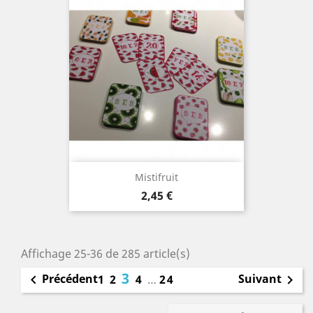
Mistifruit
Prix
2,45 €
Affichage 25-36 de 285 article(s)
3
Précédent
Suivant

1
2
4
…
24
