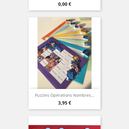
Prix
0,00 €
Puzzles Opérations Nombres...
Prix
3,95 €