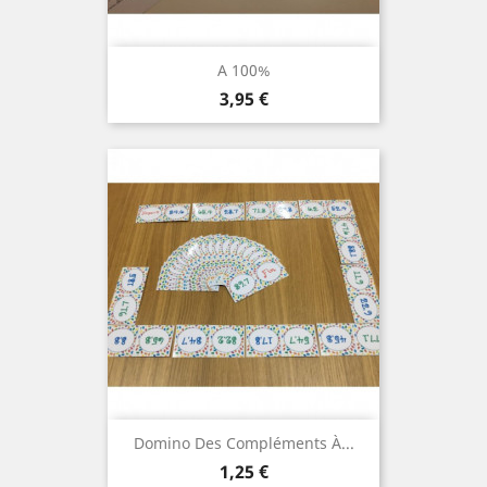
A 100%
Prix
3,95 €
Domino Des Compléments À...
Prix
1,25 €