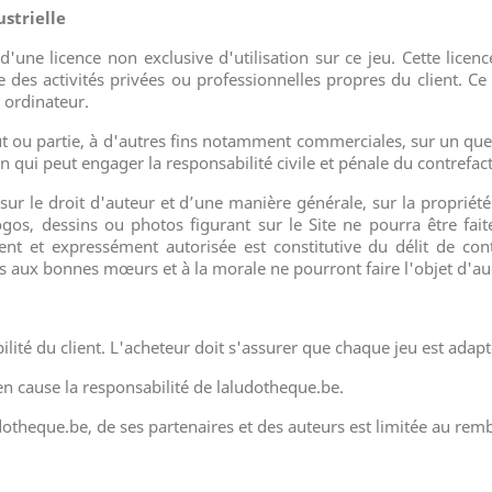
ustrielle
e d'une licence non exclusive d'utilisation sur ce jeu. Cette lice
des activités privées ou professionnelles propres du client. Ce d
n ordinateur.
t ou partie, à d'autres fins notamment commerciales, sur un que
n qui peut engager la responsabilité civile et pénale du contrefac
 sur le droit d'auteur et d’une manière générale, sur la propriété
s, dessins ou photos figurant sur le Site ne pourra être faite
nt et expressément autorisée est constitutive du délit de cont
ires aux bonnes mœurs et à la morale ne pourront faire l'objet d'a
bilité du client. L'acheteur doit s'assurer que chaque jeu est ada
 en cause la responsabilité de laludotheque.be.
udotheque.be, de ses partenaires et des auteurs est limitée au re