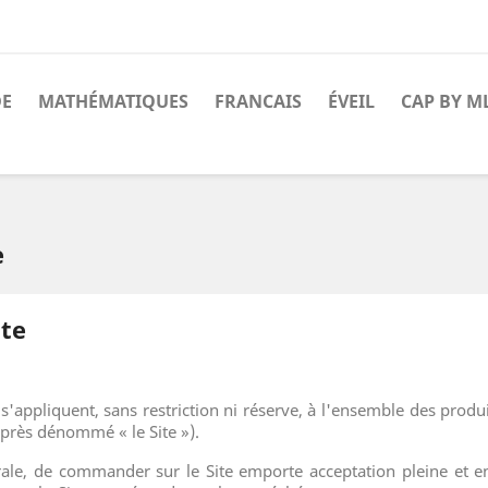
DE
MATHÉMATIQUES
FRANCAIS
ÉVEIL
CAP BY M
e
nte
'appliquent, sans restriction ni réserve, à l'ensemble des produ
près dénommé « le Site »).
le, de commander sur le Site emporte acceptation pleine et en