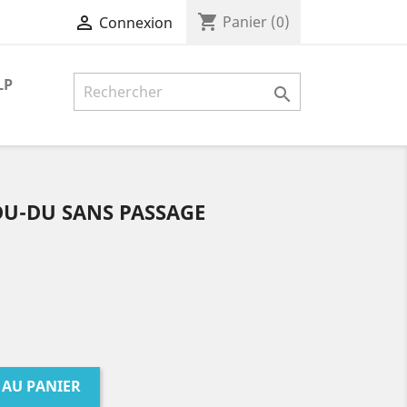
shopping_cart

Panier
(0)
Connexion
LP

CDU-DU SANS PASSAGE
 AU PANIER