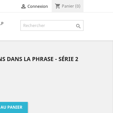
shopping_cart

Panier
(0)
Connexion
LP

NS DANS LA PHRASE - SÉRIE 2
 AU PANIER