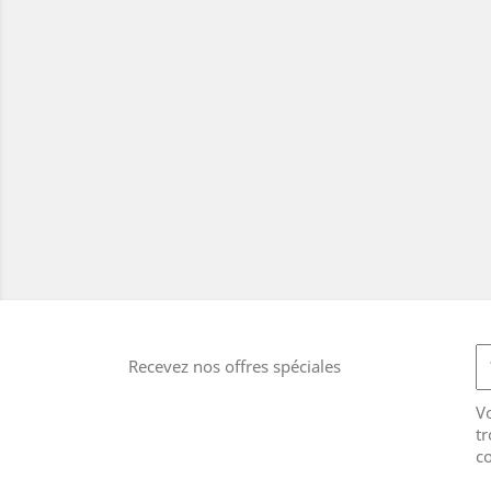
Recevez nos offres spéciales
V
tr
co