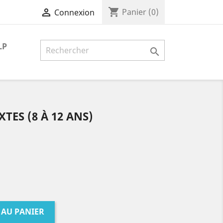
shopping_cart

Panier
(0)
Connexion
LP

XTES (8 À 12 ANS)
 AU PANIER