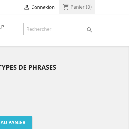
shopping_cart

Panier
(0)
Connexion
LP

TYPES DE PHRASES
 AU PANIER