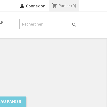
shopping_cart

Panier
(0)
Connexion
LP

 AU PANIER