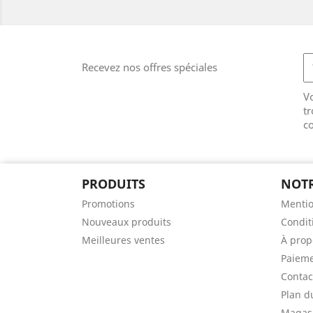
Recevez nos offres spéciales
V
tr
co
PRODUITS
NOTR
Promotions
Mentio
Nouveaux produits
Condit
Meilleures ventes
À prop
Paieme
Contac
Plan d
Magas