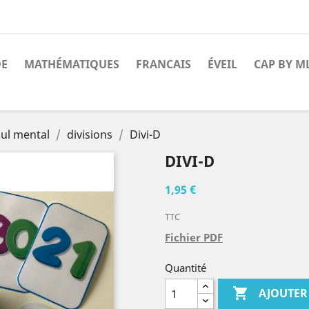
DE
MATHÉMATIQUES
FRANCAIS
ÉVEIL
CAP BY M
cul mental
divisions
Divi-D
DIVI-D
1,95 €
TTC
Fichier PDF
Quantité

AJOUTER