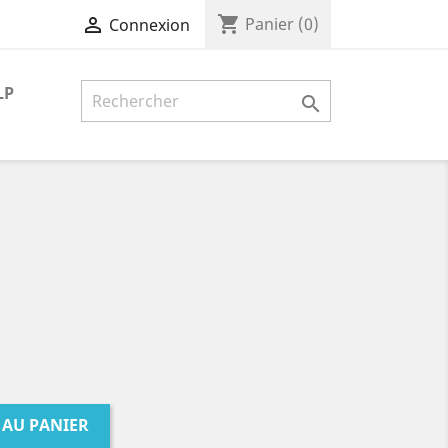
shopping_cart

Panier
(0)
Connexion
LP

 AU PANIER