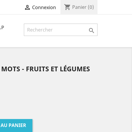
shopping_cart

Panier
(0)
Connexion
LP

 MOTS - FRUITS ET LÉGUMES
 AU PANIER