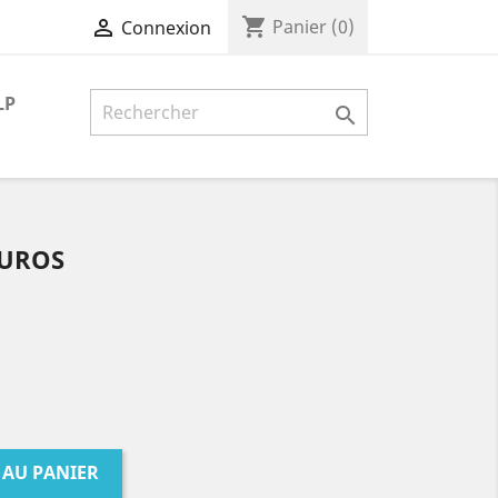
shopping_cart

Panier
(0)
Connexion
LP

EUROS
 AU PANIER