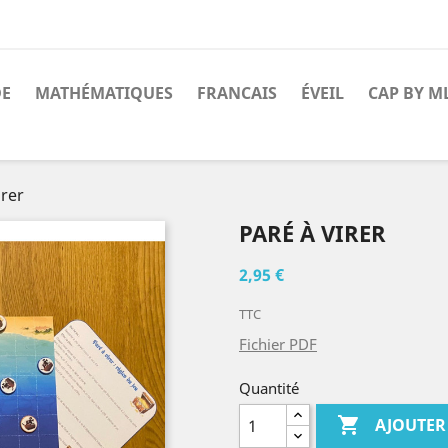
DE
MATHÉMATIQUES
FRANCAIS
ÉVEIL
CAP BY M
irer
PARÉ À VIRER
2,95 €
TTC
Fichier PDF
Quantité

AJOUTER