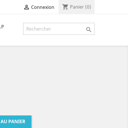
shopping_cart

Panier
(0)
Connexion
LP

 AU PANIER