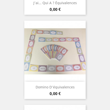
J'ai... Qui A ? Équivalences
Prix
0,00 €
Domino D'équivalences
Prix
0,00 €