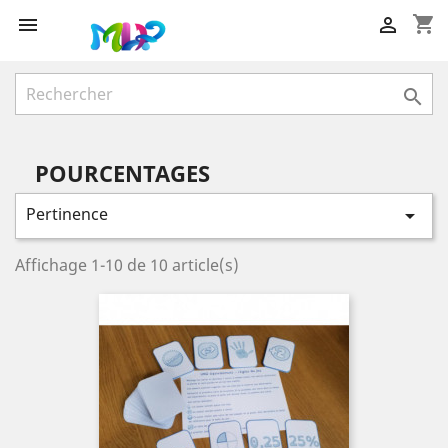
shopping_cart



POURCENTAGES
Pertinence

Affichage 1-10 de 10 article(s)