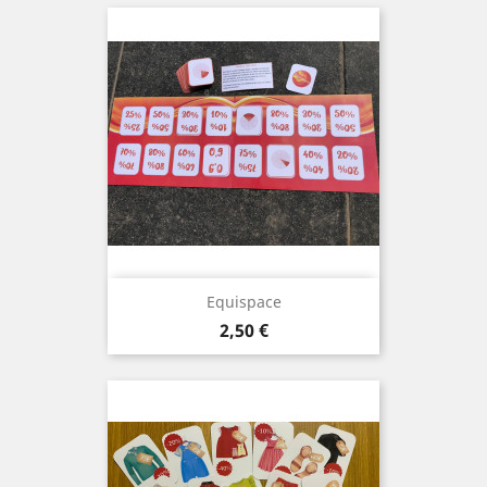
Equispace
Prix
2,50 €