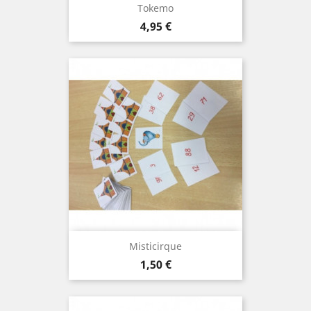
Tokemo
Prix
4,95 €
Misticirque
Prix
1,50 €