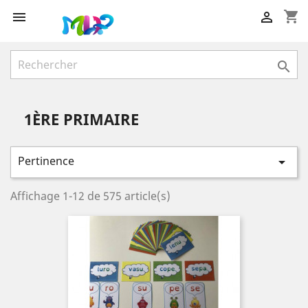
shopping_cart



1ÈRE PRIMAIRE
Pertinence

Affichage 1-12 de 575 article(s)