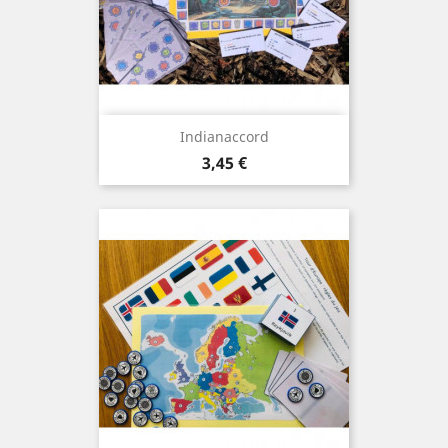
Indianaccord
Prix
3,45 €