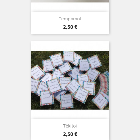
Tempomot
Prix
2,50 €
Tékitoi
Prix
2,50 €