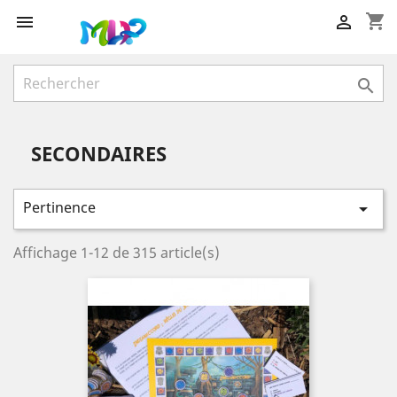
shopping_cart



SECONDAIRES
Pertinence

Affichage 1-12 de 315 article(s)