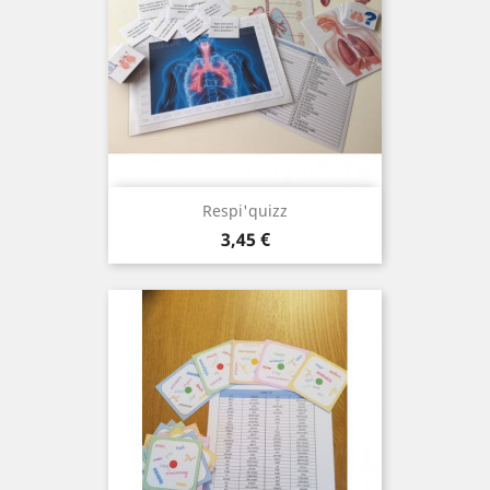
Respi'quizz
Prix
3,45 €