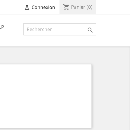
shopping_cart

Panier
(0)
Connexion
LP
