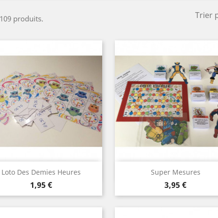
Trier 
 109 produits.
Aperçu rapide
Aperçu rapide


Loto Des Demies Heures
Super Mesures
Prix
Prix
1,95 €
3,95 €