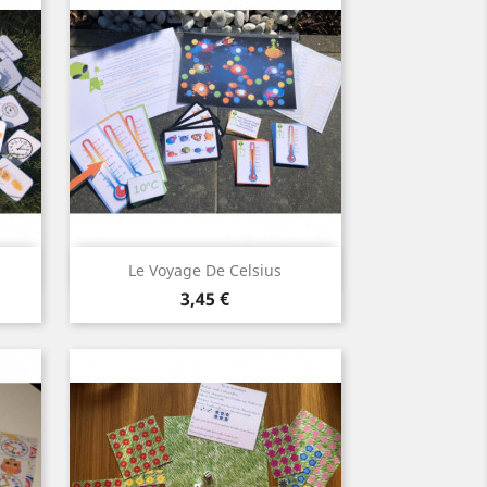
Aperçu rapide

Le Voyage De Celsius
Prix
3,45 €