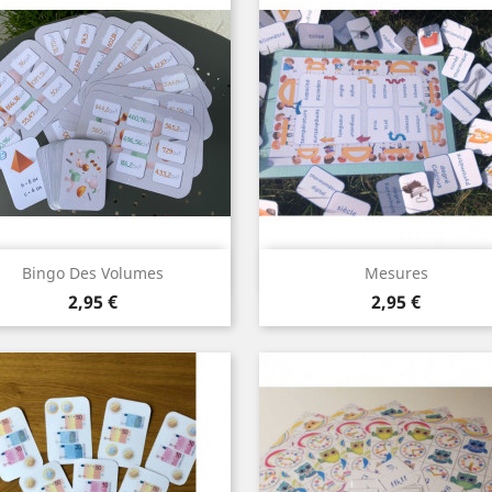
Aperçu rapide
Aperçu rapide


Bingo Des Volumes
Mesures
Prix
Prix
2,95 €
2,95 €