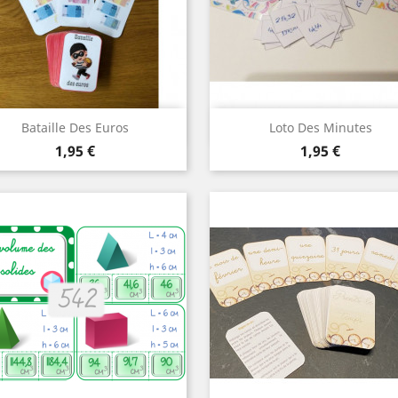
Aperçu rapide
Aperçu rapide


Bataille Des Euros
Loto Des Minutes
Prix
Prix
1,95 €
1,95 €