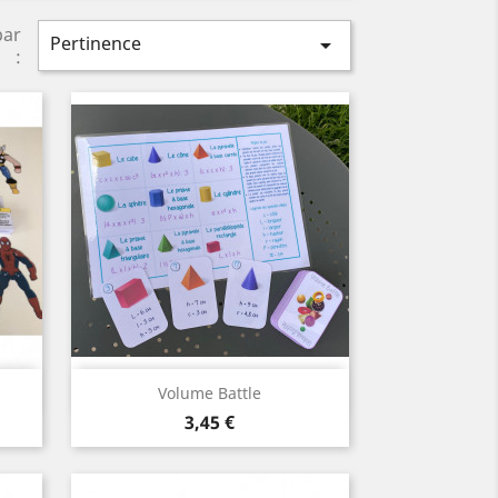
par
Pertinence

:
Aperçu rapide

Volume Battle
Prix
3,45 €