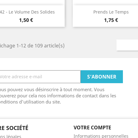
Aperçu rapide
Aperçu rapide


42 - Le Volume Des Solides
Prends Le Temps
Prix
Prix
1,50 €
1,75 €
ichage 1-12 de 109 article(s)
ous pouvez vous désinscrire à tout moment. Vous
ouverez pour cela nos informations de contact dans les
nditions d'utilisation du site.
E SOCIÉTÉ
VOTRE COMPTE
Informations personnelles
ns légales