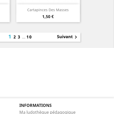
Aperçu rapide

Cartapinces Des Masses
Prix
1,50 €
1
Suivant
2
3
…
10

INFORMATIONS
Ma ludothèque pédagogique