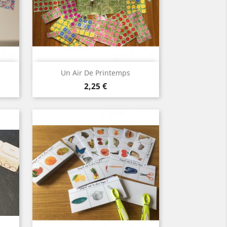
Aperçu rapide

Un Air De Printemps
Prix
2,25 €