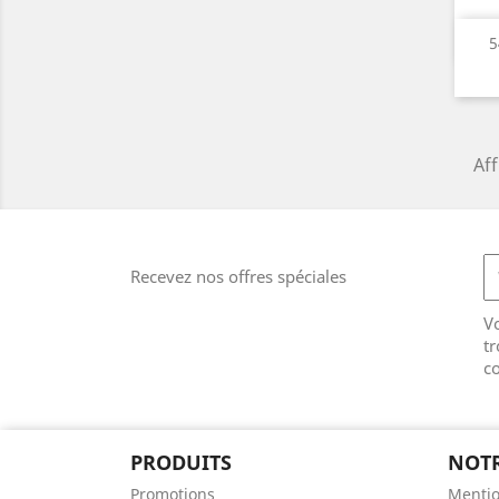
5
Aff
Recevez nos offres spéciales
V
tr
co
PRODUITS
NOTR
Promotions
Mentio