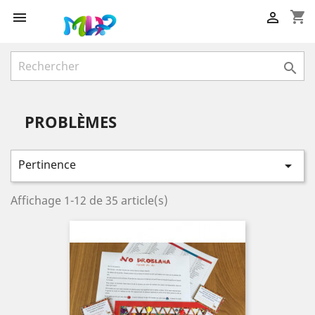
shopping_cart



PROBLÈMES
Pertinence

Affichage 1-12 de 35 article(s)