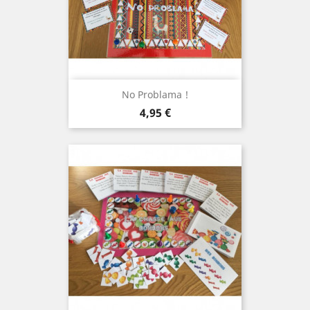
No Problama !
Prix
4,95 €