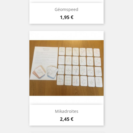
Géomspeed
Prix
1,95 €
Mikadroites
Prix
2,45 €