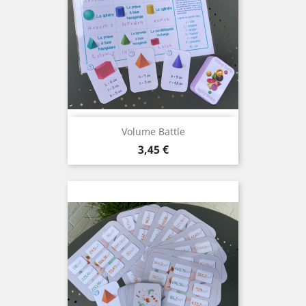
Volume Battle
Prix
3,45 €