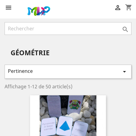
shopping_cart



GÉOMÉTRIE
Pertinence

Affichage 1-12 de 50 article(s)