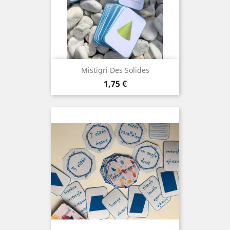
Mistigri Des Solides
Prix
1,75 €