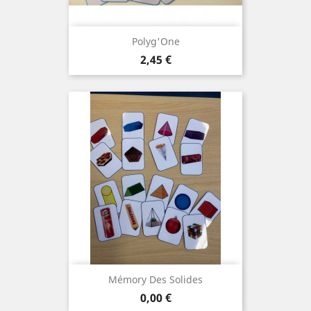
Polyg'One
Prix
2,45 €
Mémory Des Solides
Prix
0,00 €